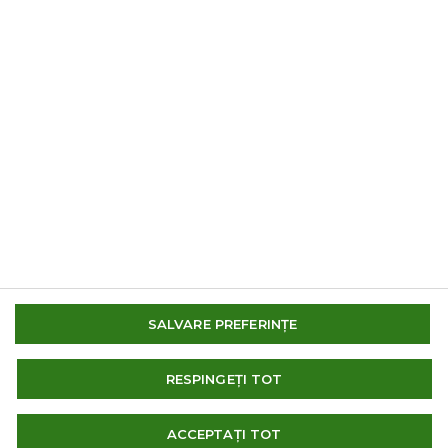
© 2014-2026 AMC Global Media Inc. Toate drepturile
SALVARE PREFERINȚE
rezervate.
IMPRESIONA
RESPINGEȚI TOT
TERMENI SI CONDITII DE UTILIZARE
SISTEMUL INTERN DE RAPORTARE
ACCEPTAȚI TOT