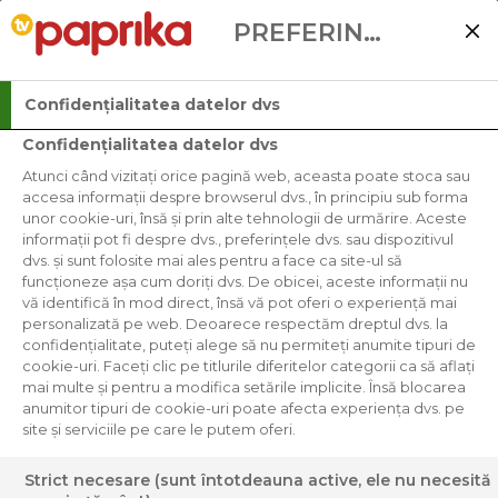
PREFERINȚELE UTILIZATORULUI
Confidențialitatea datelor dvs
IMPRESIONA
Confidențialitatea datelor dvs
Atunci când vizitați orice pagină web, aceasta poate stoca sau
accesa informații despre browserul dvs., în principiu sub forma
unor cookie-uri, însă și prin alte tehnologii de urmărire. Aceste
informații pot fi despre dvs., preferințele dvs. sau dispozitivul
Operator of TV broadcasting:
dvs. și sunt folosite mai ales pentru a face ca site-ul să
funcționeze așa cum doriți dvs. De obicei, aceste informații nu
vă identifică în mod direct, însă vă pot oferi o experiență mai
AMC Global Media Central Europe s.r.o.
personalizată pe web. Deoarece respectăm dreptul dvs. la
confidențialitate, puteți alege să nu permiteți anumite tipuri de
cookie-uri. Faceți clic pe titlurile diferitelor categorii ca să aflați
ID No. 27112501
mai multe și pentru a modifica setările implicite. Însă blocarea
anumitor tipuri de cookie-uri poate afecta experiența dvs. pe
site și serviciile pe care le putem oferi.
Registered seat/Correspondence address:
Strict necesare (sunt întotdeauna active, ele nu necesită