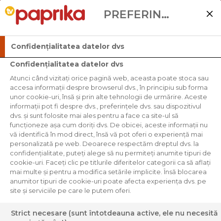
PREFERINȚELE UTILIZATORULUI
Confidențialitatea datelor dvs
Confidențialitatea datelor dvs
Atunci când vizitați orice pagină web, aceasta poate stoca sau
accesa informații despre browserul dvs., în principiu sub forma
unor cookie-uri, însă și prin alte tehnologii de urmărire. Aceste
informații pot fi despre dvs., preferințele dvs. sau dispozitivul
dvs. și sunt folosite mai ales pentru a face ca site-ul să
funcționeze așa cum doriți dvs. De obicei, aceste informații nu
vă identifică în mod direct, însă vă pot oferi o experiență mai
personalizată pe web. Deoarece respectăm dreptul dvs. la
confidențialitate, puteți alege să nu permiteți anumite tipuri de
cookie-uri. Faceți clic pe titlurile diferitelor categorii ca să aflați
mai multe și pentru a modifica setările implicite. Însă blocarea
anumitor tipuri de cookie-uri poate afecta experiența dvs. pe
site și serviciile pe care le putem oferi.
Strict necesare (sunt întotdeauna active, ele nu necesită