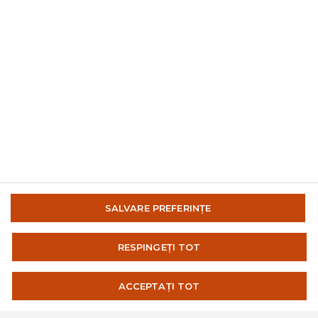
© 2014-2026 AMC Global Media Inc. Toate drepturile
SALVARE PREFERINȚE
rezervate.
IMPRESIONA
RESPINGEȚI TOT
TERMENI SI CONDITII DE UTILIZARE
SISTEMUL INTERN DE RAPORTARE
ACCEPTAȚI TOT
POLITICĂ DE CONFIDENȚIALITATE
MODIFICARE SETĂRI