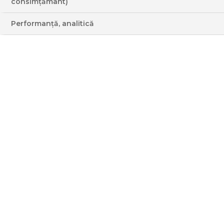
consimțământ)
CONOPIDA EN PAPILLOTTE
Performanță, analitică
(CU PASTRAV AFUMAT SI
HREAN)
INGREDIENTE
EMISIUNE ASOCIATĂ: