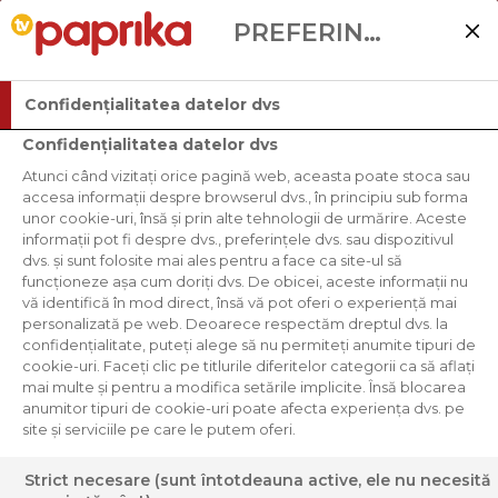
PREFERINȚELE UTILIZATORULUI
Confidențialitatea datelor dvs
Confidențialitatea datelor dvs
Atunci când vizitați orice pagină web, aceasta poate stoca sau
accesa informații despre browserul dvs., în principiu sub forma
unor cookie-uri, însă și prin alte tehnologii de urmărire. Aceste
informații pot fi despre dvs., preferințele dvs. sau dispozitivul
dvs. și sunt folosite mai ales pentru a face ca site-ul să
funcționeze așa cum doriți dvs. De obicei, aceste informații nu
vă identifică în mod direct, însă vă pot oferi o experiență mai
personalizată pe web. Deoarece respectăm dreptul dvs. la
confidențialitate, puteți alege să nu permiteți anumite tipuri de
cookie-uri. Faceți clic pe titlurile diferitelor categorii ca să aflați
mai multe și pentru a modifica setările implicite. Însă blocarea
anumitor tipuri de cookie-uri poate afecta experiența dvs. pe
site și serviciile pe care le putem oferi.
Strict necesare (sunt întotdeauna active, ele nu necesită