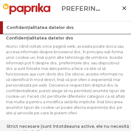
PREFERINȚELE UTILIZATORULUI
Confidențialitatea datelor dvs
Confidențialitatea datelor dvs
Atunci când vizitați orice pagină web, aceasta poate stoca sau
accesa informații despre browserul dvs., în principiu sub forma
unor cookie-uri, însă și prin alte tehnologii de urmărire. Aceste
informații pot fi despre dvs., preferințele dvs. sau dispozitivul
dvs. și sunt folosite mai ales pentru a face ca site-ul să
funcționeze așa cum doriți dvs. De obicei, aceste informații nu
vă identifică în mod direct, însă vă pot oferi o experiență mai
personalizată pe web. Deoarece respectăm dreptul dvs. la
confidențialitate, puteți alege să nu permiteți anumite tipuri de
cookie-uri. Faceți clic pe titlurile diferitelor categorii ca să aflați
mai multe și pentru a modifica setările implicite. Însă blocarea
anumitor tipuri de cookie-uri poate afecta experiența dvs. pe
site și serviciile pe care le putem oferi.
Strict necesare (sunt întotdeauna active, ele nu necesită