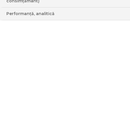
consimțământ)
PENNE DE PRIMAVERA
Performanță, analitică
UȘOR
MEDIE
MEDIE
INGREDIENTE
3 - 4 PERS
EMISIUNE ASOCIATĂ: