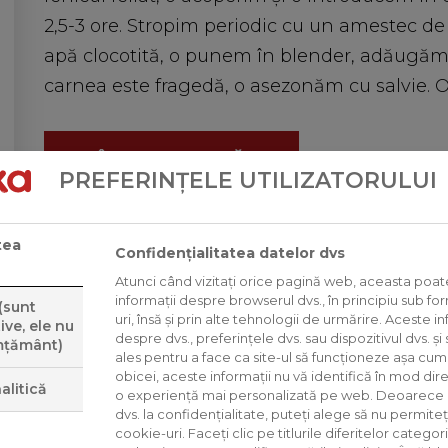
2,5-3 ore. Stropim periodic cu un amestec de
apă clocotită, o punem în blender, adăugăm
carnea este fragedă, o asezonăm cu salvie. O
ÎNAPOI LA LISTĂ
PREFERINȚELE UTILIZATORULUI
tea
Confidențialitatea datelor dvs
Atunci când vizitați orice pagină web, aceasta poa
informații despre browserul dvs., în principiu sub f
(sunt
uri, însă și prin alte tehnologii de urmărire. Aceste in
ve, ele nu
despre dvs., preferințele dvs. sau dispozitivul dvs. și
mțământ)
ales pentru a face ca site-ul să funcționeze așa cum 
obicei, aceste informații nu vă identifică în mod dire
alitică
o experiență mai personalizată pe web. Deoarece
dvs. la confidențialitate, puteți alege să nu permiteț
cookie-uri. Faceți clic pe titlurile diferitelor categori