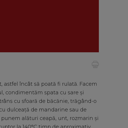
 astfel încât să poată fi rulată. Facem
iul, condimentăm spata cu sare și
trâns cu sfoară de băcănie, trăgând-o
m cu dulceaţă de mandarine sau de
punem alături ceapă, unt, rozmarin și
 cuptor la 140°C timp de aproximativ