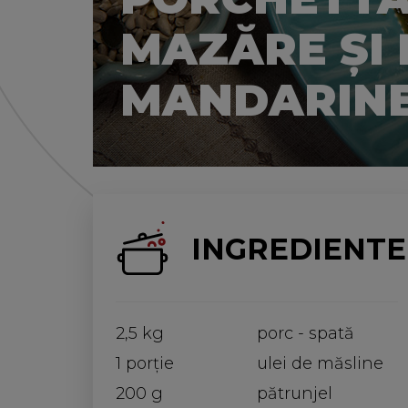
MAZĂRE ŞI
MANDARIN
INGREDIENTE
2,5 kg
porc - spată
1 porţie
ulei de măsline
200 g
pătrunjel