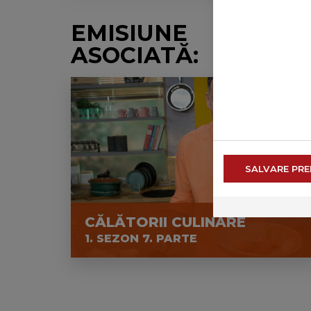
EMISIUNE
ASOCIATĂ:
SALVARE PRE
CĂLĂTORII CULINARE
1. SEZON 7. PARTE