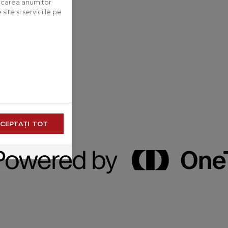
blocarea anumitor
ite și serviciile pe
CEPTAȚI TOT