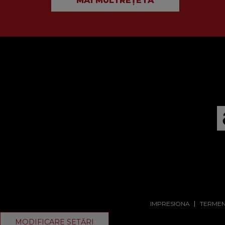
MAI MULTREȚETĂ
IMPRESIONA
TERMENI
MODIFICARE SETĂRI