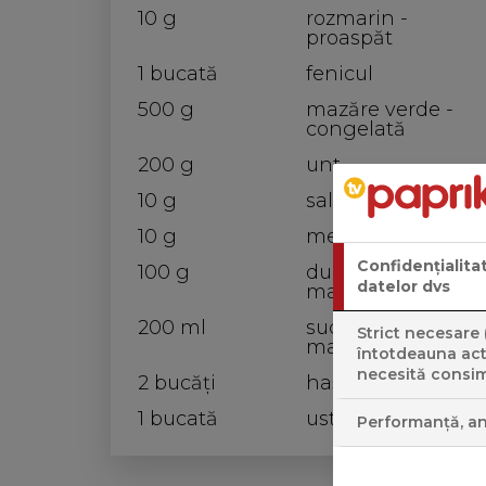
10 g
rozmarin -
proaspăt
1 bucată
fenicul
500 g
mazăre verde -
congelată
200 g
unt
10 g
salvie - uscată
10 g
mentă - uscată
Confidențialita
100 g
dulceaţă de
datelor dvs
mandarine
200 ml
suc de
Strict necesare 
mandarine
întotdeauna acti
necesită consi
2 bucăţi
hașme
1 bucată
usturoi
Performanță, an