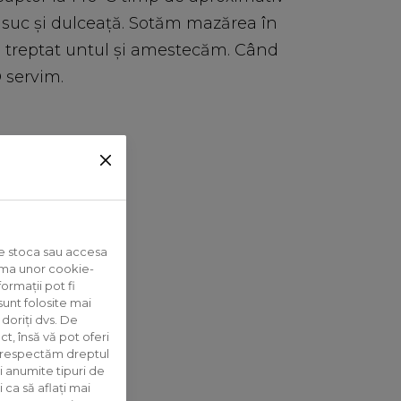
 suc și dulceață. Sotăm mazărea în
 treptat untul și amestecăm. Când
 servim.
te stoca sau accesa
orma unor cookie-
formații pot fi
 sunt folosite mai
doriți dvs. De
ct, însă vă pot oferi
 respectăm dreptul
i anumite tipuri de
i ca să aflați mai