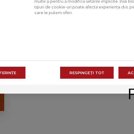
multe și pentru a modifica setările implicite. Însă 
tipuri de cookie-uri poate afecta experiența dvs. pe s
care le putem oferi.
HU
CS
FERINȚE
RESPINGEȚI TOT
AC