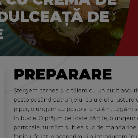
 DULCEAŢĂ DE
E
PREPARARE
Ștergem carnea și o tăiem cu un cuțit ascuțit,
pesto pasând pătrunjelul cu uleiul și usturo
piper, o ungem cu pesto și o rulăm. Legăm s
în bucle. O prăjim pe toate părțile, o unge
portocale, turnăm sub ea suc de mandarine, 
fenicul feliat, o acoperim și o introducem în