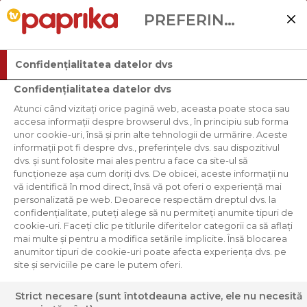
PREFERINȚELE UTILIZATORULUI
Confidențialitatea datelor dvs
Confidențialitatea datelor dvs
Atunci când vizitați orice pagină web, aceasta poate stoca sau
accesa informații despre browserul dvs., în principiu sub forma
unor cookie-uri, însă și prin alte tehnologii de urmărire. Aceste
informații pot fi despre dvs., preferințele dvs. sau dispozitivul
dvs. și sunt folosite mai ales pentru a face ca site-ul să
funcționeze așa cum doriți dvs. De obicei, aceste informații nu
vă identifică în mod direct, însă vă pot oferi o experiență mai
personalizată pe web. Deoarece respectăm dreptul dvs. la
confidențialitate, puteți alege să nu permiteți anumite tipuri de
cookie-uri. Faceți clic pe titlurile diferitelor categorii ca să aflați
mai multe și pentru a modifica setările implicite. Însă blocarea
anumitor tipuri de cookie-uri poate afecta experiența dvs. pe
site și serviciile pe care le putem oferi.
Strict necesare (sunt întotdeauna active, ele nu necesită