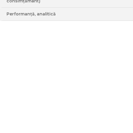
consimțământ)
FRIPTURĂ DE VITĂ CU VIN
Performanță, analitică
ROȘU
MEDIE
PREPARARE
Ceapa se căleşte timp de 7-10 minute până se
înmoaie. Într-o altă tigaie se prăjește carnea
timp de 2-3 minute. Când este gata carnea,
se pune peste ceapă și se adaugă vinul. Se
lasă să fiarbă și apoi se mai ține 10 minute pe
aragaz la foc mic. Se adaugă