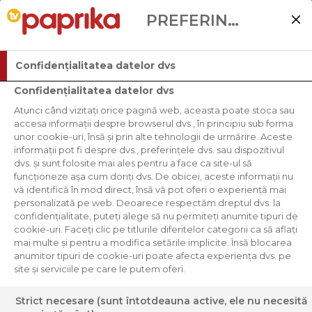
PREFERINȚELE UTILIZATORULUI
Confidențialitatea datelor dvs
Confidențialitatea datelor dvs
Atunci când vizitați orice pagină web, aceasta poate stoca sau
accesa informații despre browserul dvs., în principiu sub forma
unor cookie-uri, însă și prin alte tehnologii de urmărire. Aceste
informații pot fi despre dvs., preferințele dvs. sau dispozitivul
dvs. și sunt folosite mai ales pentru a face ca site-ul să
funcționeze așa cum doriți dvs. De obicei, aceste informații nu
vă identifică în mod direct, însă vă pot oferi o experiență mai
personalizată pe web. Deoarece respectăm dreptul dvs. la
confidențialitate, puteți alege să nu permiteți anumite tipuri de
cookie-uri. Faceți clic pe titlurile diferitelor categorii ca să aflați
mai multe și pentru a modifica setările implicite. Însă blocarea
FRIPTURĂ DE VITĂ DE
anumitor tipuri de cookie-uri poate afecta experiența dvs. pe
site și serviciile pe care le putem oferi.
SĂRBĂTOARE, CU
POLENTA ŞI VARZĂ DE
Strict necesare (sunt întotdeauna active, ele nu necesită