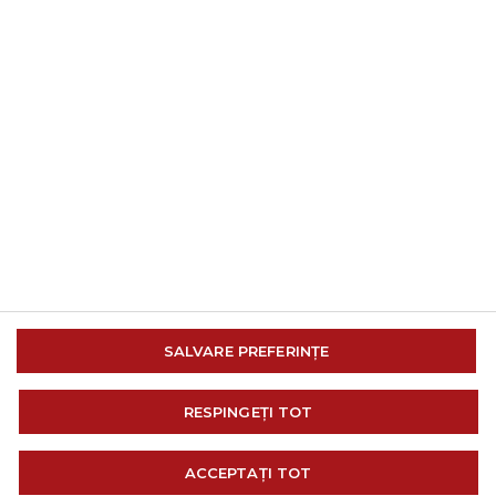
© 2014-2026 AMC Global Media Inc. Toate drepturile
SALVARE PREFERINȚE
rezervate.
IMPRESIONA
RESPINGEȚI TOT
TERMENI SI CONDITII DE UTILIZARE
SISTEMUL INTERN DE RAPORTARE
ACCEPTAȚI TOT
POLITICĂ DE CONFIDENȚIALITATE