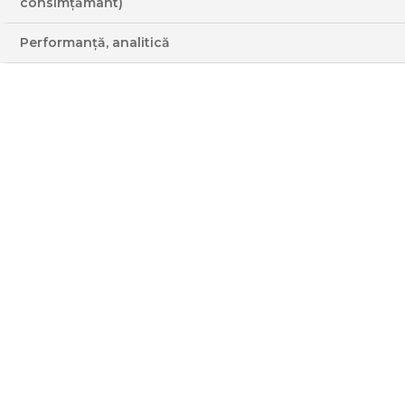
consimțământ)
BRUXELLES
Performanță, analitică
MEDIE
MEDIE
MEDIE
INGREDIENTE
3 - 4 PERS
EMISIUNE ASOCIATĂ: