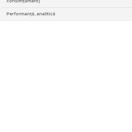
consimțământ)
Performanță, analitică
DÓRA HAVAS SI
PRAJITURILE EI DE VIS
DIFUZARE
În emisiunea dedicată prăjiturilor, Dóra
Havas arată atât bucătarilor profesionişti, cât
şi amatorilor, cum se pot prepara dulciuri
care ar fi mereu prezente în oferta cofetăriei