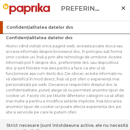
PREFERINȚELE UTILIZATORULUI
Confidențialitatea datelor dvs
Confidențialitatea datelor dvs
Atunci când vizitați orice pagină web, aceasta poate stoca sau
accesa informații despre browserul dvs., în principiu sub forma
unor cookie-uri, însă și prin alte tehnologii de urmărire. Aceste
informații pot fi despre dvs., preferințele dvs. sau dispozitivul
dvs. și sunt folosite mai ales pentru a face ca site-ul să
funcționeze așa cum doriți dvs. De obicei, aceste informații nu
vă identifică în mod direct, însă vă pot oferi o experiență mai
personalizată pe web. Deoarece respectăm dreptul dvs. la
confidențialitate, puteți alege să nu permiteți anumite tipuri de
cookie-uri. Faceți clic pe titlurile diferitelor categorii ca să aflați
mai multe și pentru a modifica setările implicite. Însă blocarea
anumitor tipuri de cookie-uri poate afecta experiența dvs. pe
site și serviciile pe care le putem oferi.
Strict necesare (sunt întotdeauna active, ele nu necesită